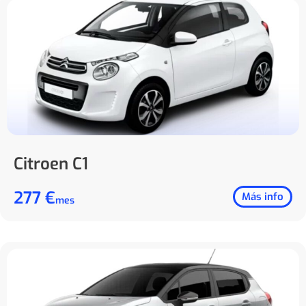
Citroen C1
277 €
Más info
mes