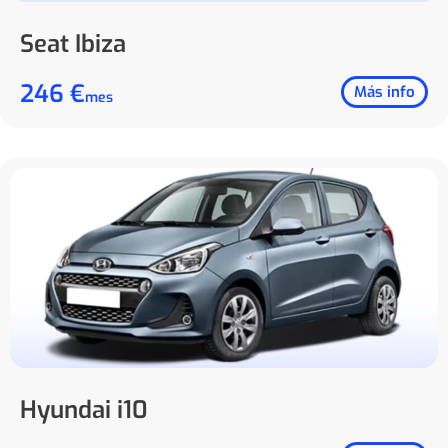
Seat Ibiza
246 €
Más info
mes
Hyundai i10