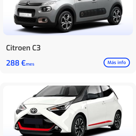
Citroen C3
288 €
Más info
mes