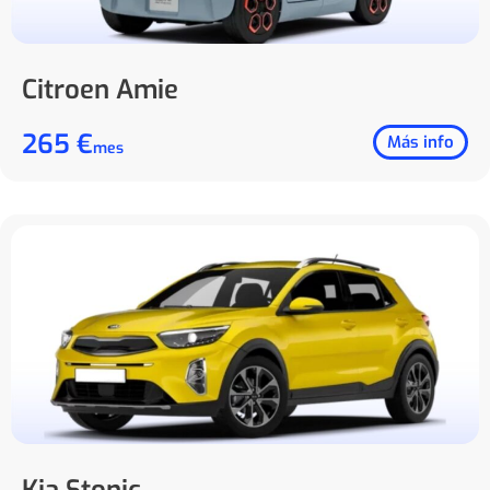
Citroen Amie
265 €
Más info
mes
Kia Stonic