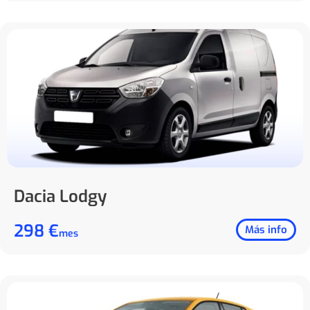
Dacia Lodgy
298 €
Más info
mes