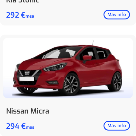
292 €
Más info
mes
Nissan Micra
294 €
Más info
mes