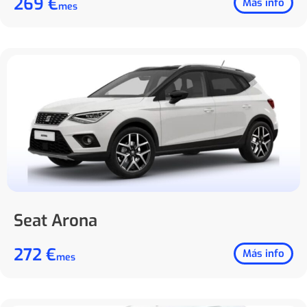
269 €
Más info
mes
Seat Arona
272 €
Más info
mes