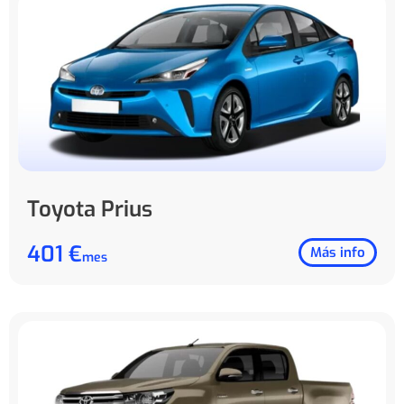
Toyota Prius
401 €
Más info
mes