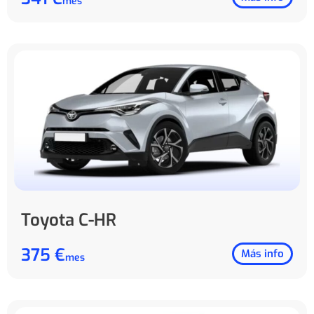
mes
Toyota C-HR
375 €
Más info
mes