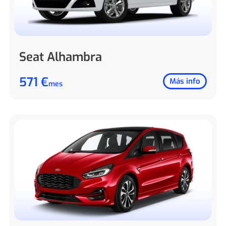
Seat Alhambra
571 €
Más info
mes