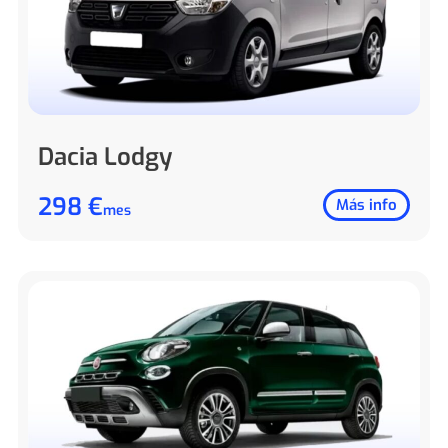
Dacia Lodgy
298 €
Más info
mes