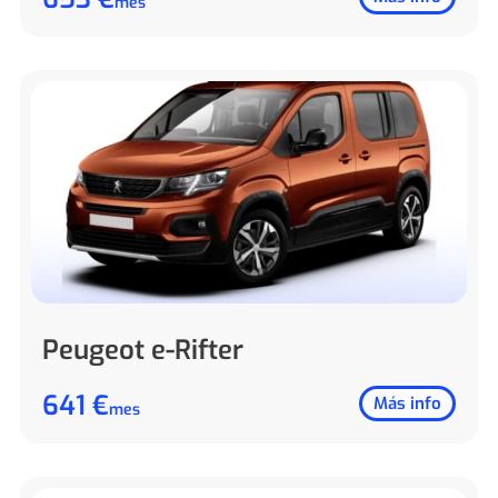
mes
Peugeot e-Rifter
641 €
Más info
mes