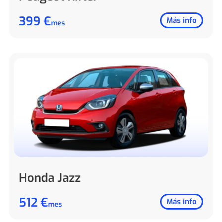
399 €
Más info
mes
Honda Jazz
512 €
Más info
mes