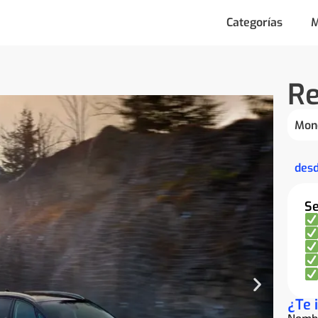
Categorías
M
Re
Mon
des
Se
¿Te 
Nomb