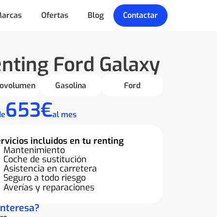
arcas
Ofertas
Blog
Contactar
nting Ford Galaxy
ovolumen
Gasolina
Ford
653€
de
al mes
rvicios incluidos en tu renting
Mantenimiento
Coche de sustitución
Asistencia en carretera
Seguro a todo riesgo
Averías y reparaciones
interesa?
re