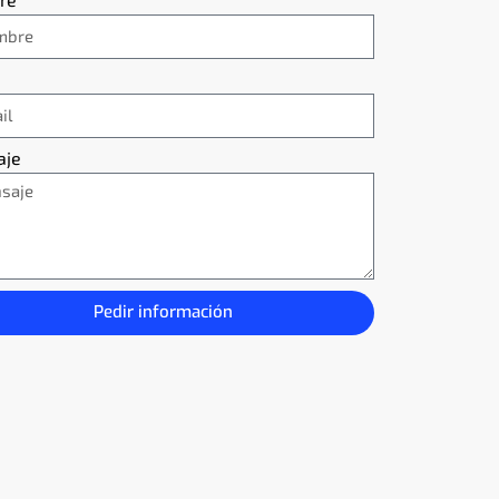
aje
Pedir información