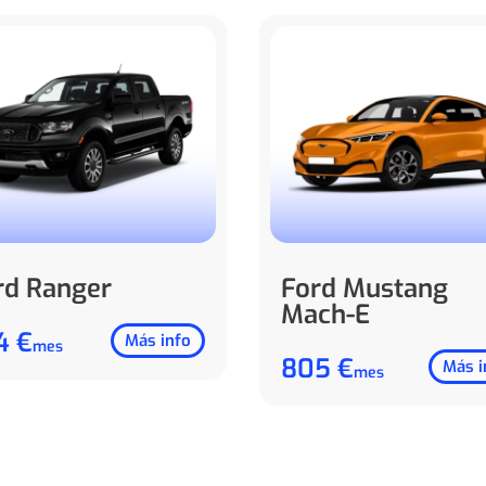
rd Ranger
Ford Mustang
Mach-E
4 €
Más info
mes
805 €
Más i
mes