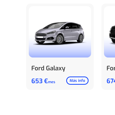
Ford Galaxy
Fo
653 €
67
Más info
mes