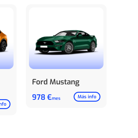
Ford Mustang
978 €
Más info
mes
nfo