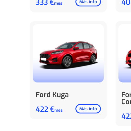
333 €
40
Más info
mes
Ford Kuga
Fo
Co
422 €
Más info
mes
42