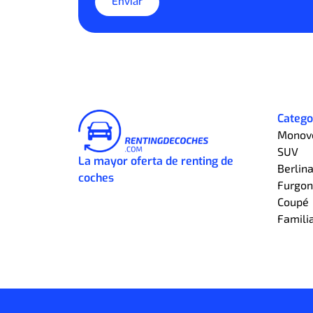
Enviar
Catego
Monov
SUV
La mayor oferta de renting de
Berlin
coches
Furgon
Coupé
Famili