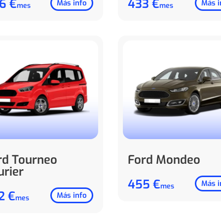
6 €
433 €
Más info
Más i
mes
mes
rd Tourneo
Ford Mondeo
urier
455 €
Más i
mes
2 €
Más info
mes