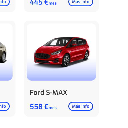
445 €
nfo
Más info
mes
Ford S-MAX
558 €
nfo
Más info
mes