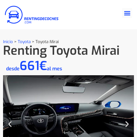
Inicio
>
Toyota
>
Toyota Mirai
Renting Toyota Mirai
661€
desde
al mes