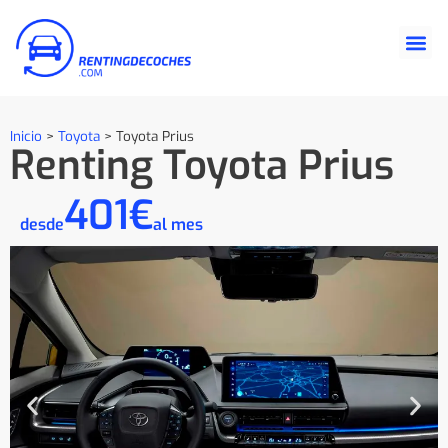
Inicio
>
Toyota
>
Toyota Prius
Renting Toyota Prius
401€
desde
al mes