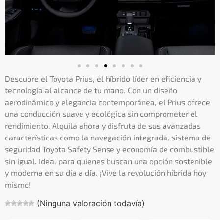
Descubre el Toyota Prius, el híbrido líder en eficiencia y
tecnología al alcance de tu mano. Con un diseño
aerodinámico y elegancia contemporánea, el Prius ofrece
una conducción suave y ecológica sin comprometer el
rendimiento. Alquila ahora y disfruta de sus avanzadas
características como la navegación integrada, sistema de
seguridad Toyota Safety Sense y economía de combustible
sin igual. Ideal para quienes buscan una opción sostenible
y moderna en su día a día. ¡Vive la revolución híbrida hoy
mismo!
(Ninguna valoración todavía)