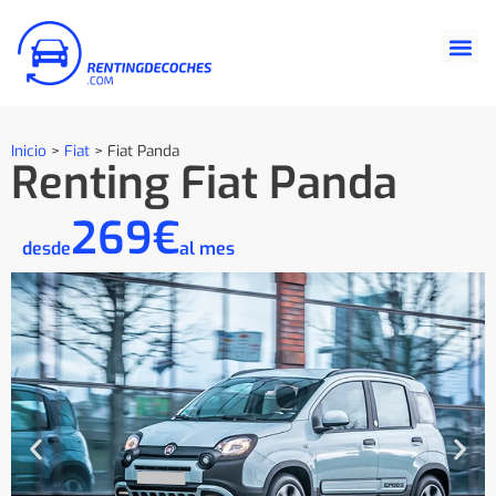
Inicio
>
Fiat
>
Fiat Panda
Renting Fiat Panda
269€
desde
al mes