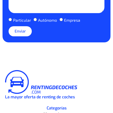
Particular
Autónomo
Empresa
Enviar
La mayor oferta de renting de coches
Categorías