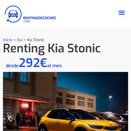
Inicio
>
Kia
>
Kia Stonic
Renting Kia Stonic
292€
desde
al mes