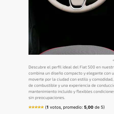
Descubre el perfil ideal del Fiat 500 en nuestr
combina un diseño compacto y elegante con un
moverte por la ciudad con estilo y comodidad
de combustible y una experiencia de conducción
mantenimiento incluido y flexibles condicione
sin preocupaciones.
(
1
votos, promedio:
5,00
de 5)