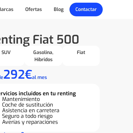
arcas
Ofertas
Blog
Contactar
nting Fiat 500
SUV
Gasolina
,
Fiat
Híbridos
292€
de
al mes
rvicios incluidos en tu renting
Mantenimiento
Coche de sustitución
Asistencia en carretera
Seguro a todo riesgo
Averías y reparaciones