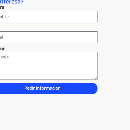
interesa?
re
aje
Pedir información