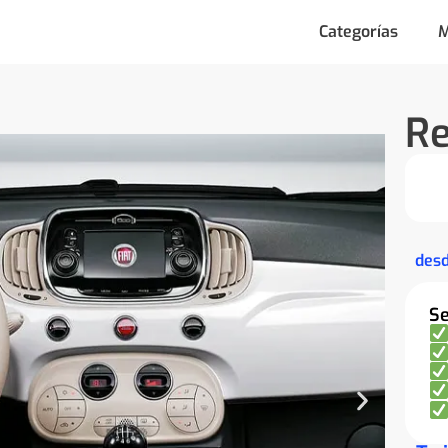
Categorías
M
Re
des
Se