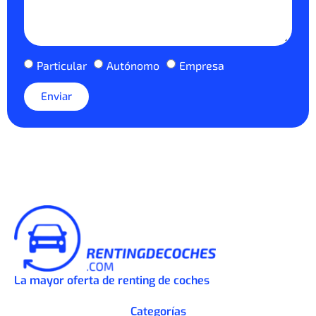
Particular
Autónomo
Empresa
Enviar
La mayor oferta de renting de coches
Categorías