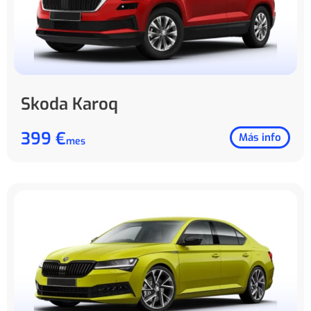
Skoda Karoq
399 €
Más info
mes