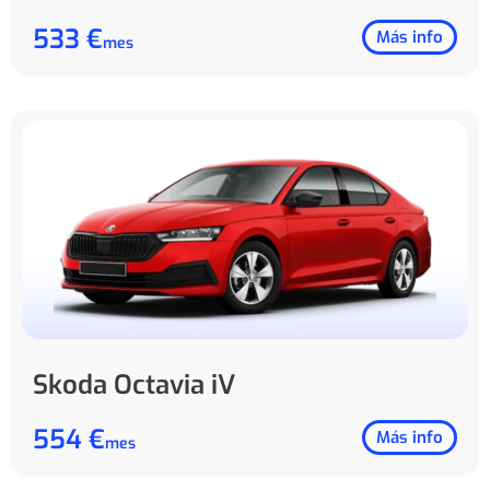
533 €
Más info
mes
Skoda Octavia iV
554 €
Más info
mes