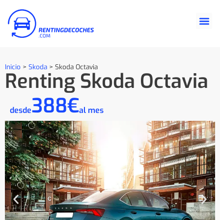
Inicio
>
Skoda
>
Skoda Octavia
Renting Skoda Octavia
388€
desde
al mes