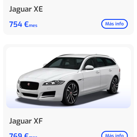
Jaguar XE
754 €
Más info
mes
Jaguar XF
769 €
Más info