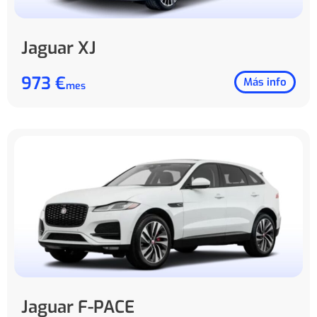
Jaguar XJ
973 €
Más info
mes
Jaguar F-PACE