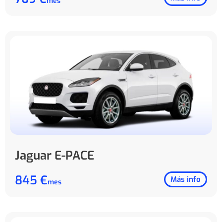
mes
Jaguar E-PACE
845 €
Más info
mes