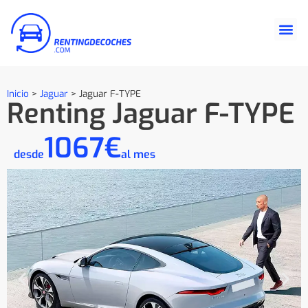
Inicio
>
Jaguar
>
Jaguar F-TYPE
Renting Jaguar F-TYPE
1067€
desde
al mes