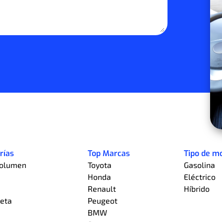
rías
Top Marcas
Tipo de m
olumen
Toyota
Gasolina
Honda
Eléctrico
a
Renault
Híbrido
eta
Peugeot
BMW