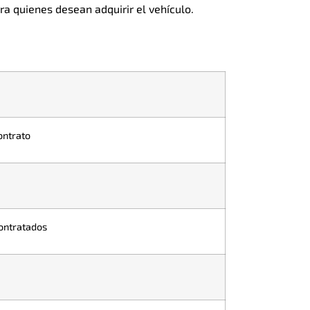
ra quienes desean adquirir el vehículo.
contrato
contratados