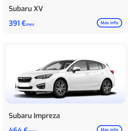
Subaru XV
391 €
Más info
mes
Subaru Impreza
464 €
Más info