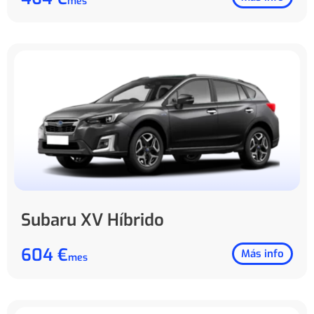
mes
Subaru XV Híbrido
604 €
Más info
mes