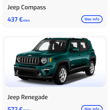
Jeep Compass
437 €
Más info
mes
Jeep Renegade
572 €
Más info