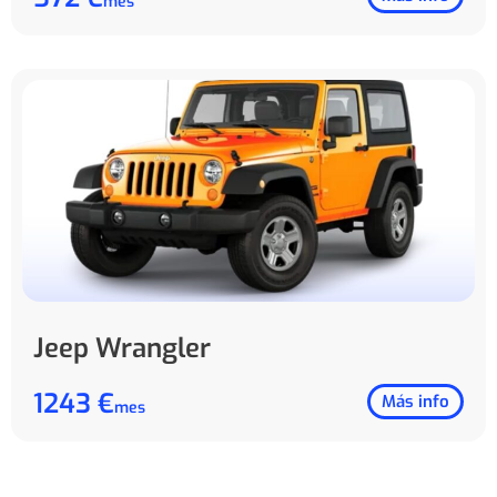
mes
Jeep Wrangler
1243 €
Más info
mes