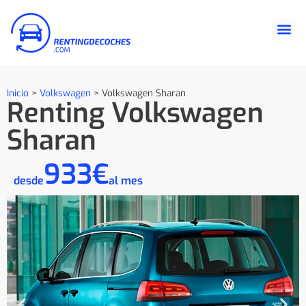
Inicio
>
Volkswagen
>
Volkswagen Sharan
Renting Volkswagen
Sharan
933€
desde
al mes