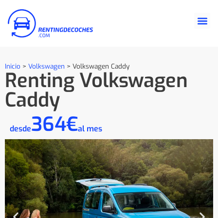
Inicio
>
Volkswagen
>
Volkswagen Caddy
Renting Volkswagen
Caddy
364€
desde
al mes