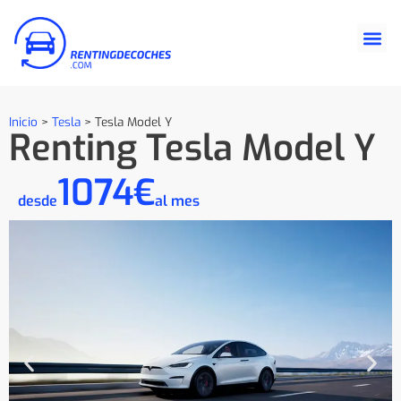
Inicio
>
Tesla
>
Tesla Model Y
Renting Tesla Model Y
1074€
desde
al mes