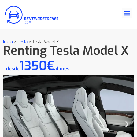
Inicio
>
Tesla
>
Tesla Model X
Renting Tesla Model X
1350€
desde
al mes