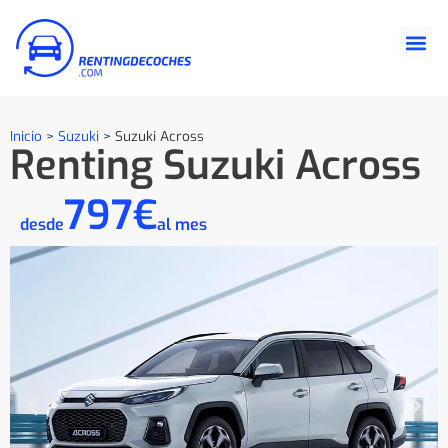
Inicio
>
Suzuki
>
Suzuki Across
Renting Suzuki Across
797€
desde
al mes