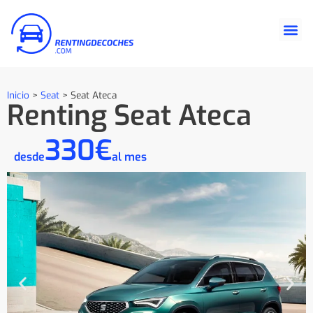
Inicio
>
Seat
>
Seat Ateca
Renting Seat Ateca
330€
desde
al mes