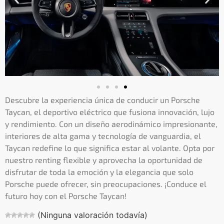
Descubre la experiencia única de conducir un Porsche
Taycan, el deportivo eléctrico que fusiona innovación, lujo
y rendimiento. Con un diseño aerodinámico impresionante,
interiores de alta gama y tecnología de vanguardia, el
Taycan redefine lo que significa estar al volante. Opta por
nuestro renting flexible y aprovecha la oportunidad de
disfrutar de toda la emoción y la elegancia que solo
Porsche puede ofrecer, sin preocupaciones. ¡Conduce el
futuro hoy con el Porsche Taycan!
(Ninguna valoración todavía)