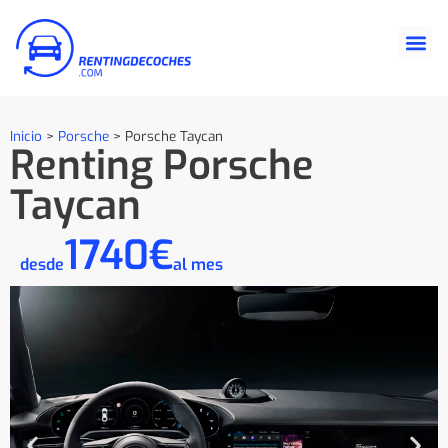
Inicio
>
Porsche
>
Porsche Taycan
Renting Porsche
Taycan
1740€
desde
al mes