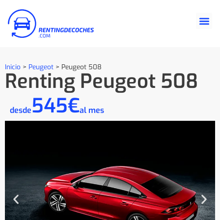
Inicio
>
Peugeot
>
Peugeot 508
Renting Peugeot 508
545€
desde
al mes