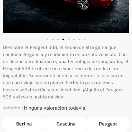
Descubre el Peugeot 508, el sedán de alta gama que
combina elegancia y rendimiento en un solo vehículo. Con
un diseño aerodinámico y una tecnología de vanguardia, el
Peugeot 508 te ofrece una experiencia de conducción
inigualable. Su motor eficiente y su interior lujoso hacen
que cada viaje sea un placer. Perfecto para quienes
buscan sofisticación y funcionalidad. ¡Alquila el Peugeot
508 y eleva tu estilo de vida!
(Ninguna valoración todavía)
Berlina
Gasolina
Peugeot