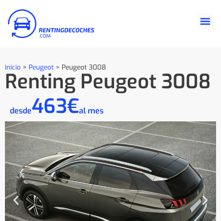
Inicio
>
Peugeot
>
Peugeot 3008
Renting Peugeot 3008
463€
desde
al mes