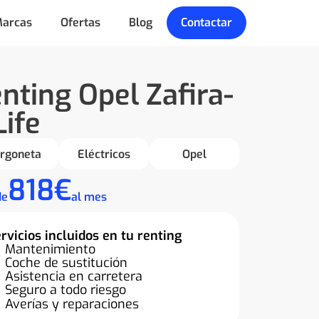
arcas
Ofertas
Blog
Contactar
nting Opel Zafira-
Life
rgoneta
Eléctricos
Opel
818€
de
al mes
rvicios incluidos en tu renting
Mantenimiento
Coche de sustitución
Asistencia en carretera
Seguro a todo riesgo
Averías y reparaciones