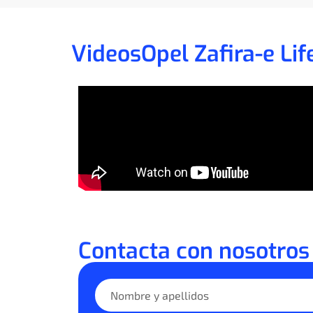
Videos
Opel Zafira-e Lif
Contacta con nosotros