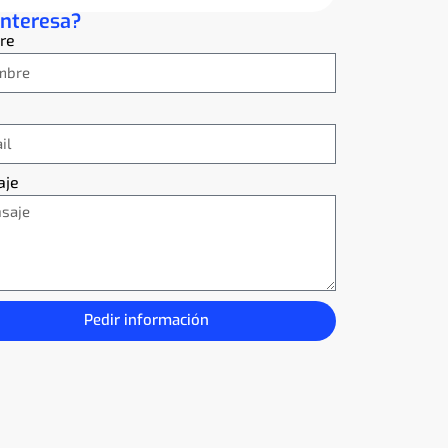
interesa?
re
aje
Pedir información