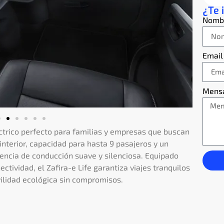
¿Te 
Nomb
Email
Mens
éctrico perfecto para familias y empresas que buscan
interior, capacidad para hasta 9 pasajeros y un
encia de conducción suave y silenciosa. Equipado
tividad, el Zafira-e Life garantiza viajes tranquilos
ovilidad ecológica sin compromisos.