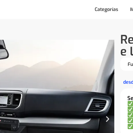
Categorías
M
Re
e 
Fu
des
Se