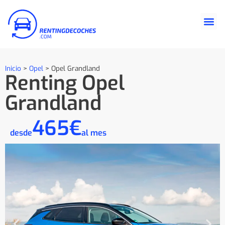
Inicio
>
Opel
>
Opel Grandland
Renting Opel
Grandland
465€
desde
al mes