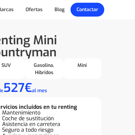
arcas
Ofertas
Blog
Contactar
nting Mini
ountryman
SUV
Gasolina
,
Mini
Híbridos
527€
de
al mes
rvicios incluidos en tu renting
Mantenimiento
Coche de sustitución
Asistencia en carretera
Seguro a todo riesgo