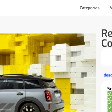
Categorías
M
Re
C
des
Se