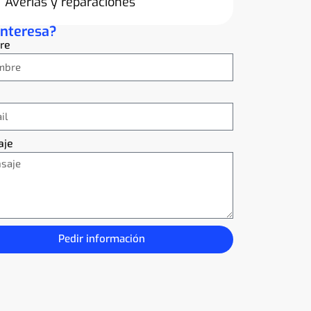
Averías y reparaciones
interesa?
re
aje
Pedir información