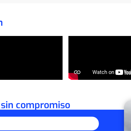
n
 sin compromiso