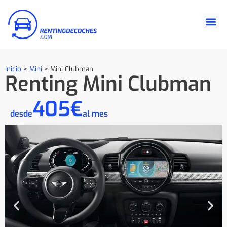
Inicio
>
Mini
>
Mini Clubman
Renting Mini Clubman
405€
desde
al mes