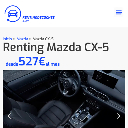
Inicio
>
Mazda
>
Mazda CX-5
Renting Mazda CX-5
527€
desde
al mes