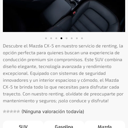
Descubre el Mazda CX-5 en nuestro servicio de renting, la
opción perfecta para quienes buscan una experiencia de
conducción premium sin compromisos. Este SUV combina
diseño elegante, tecnología avanzada y rendimiento
excepcional. Equipado con sistemas de seguridad
innovadores y un interior espacioso y cómodo, el Mazda
CX-5 te brinda todo lo que necesitas para disfrutar cada
trayecto. Con nuestro renting, olvídate de preocuparte por
mantenimiento y seguros; ¡solo conduce y disfruta!
(Ninguna valoración todavía)
SUV
Gasolina
Mazda