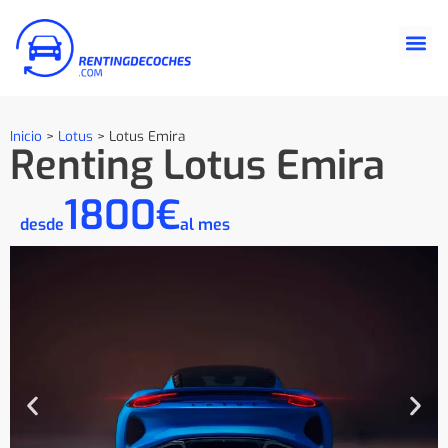
Inicio
>
Lotus
>
Lotus Emira
Renting Lotus Emira
1800€
desde
al mes