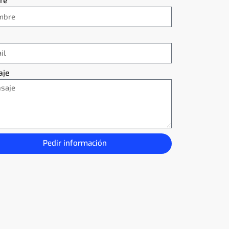
aje
Pedir información