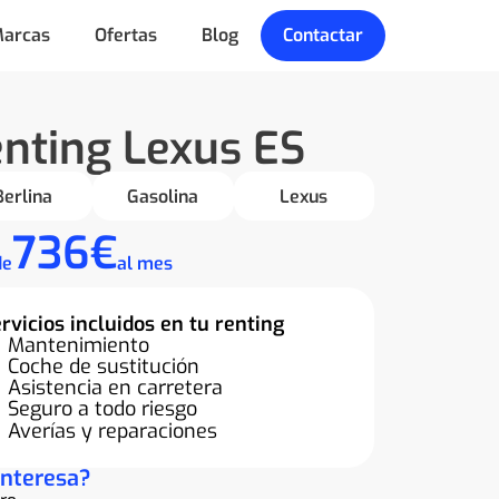
arcas
Ofertas
Blog
Contactar
nting Lexus ES
Berlina
Gasolina
Lexus
736€
de
al mes
rvicios incluidos en tu renting
Mantenimiento
Coche de sustitución
Asistencia en carretera
Seguro a todo riesgo
Averías y reparaciones
interesa?
re