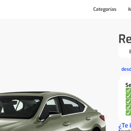
Categorías
M
Re
des
Se
¿Te 
Nomb