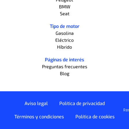
BMW
Seat
Tipo de motor
Gasolina
Eléctrico
Híbrido
Páginas de interés
Preguntas frecuentes
Blog
Aviso legal
Política de privacidad
Re
Términos y condiciones
Política de cookies