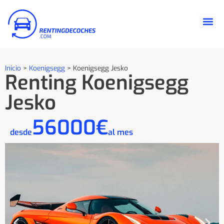
Inicio
>
Koenigsegg
>
Koenigsegg Jesko
Renting Koenigsegg
Jesko
56000€
desde
al mes