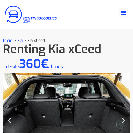
Inicio
>
Kia
>
Kia xCeed
Renting Kia xCeed
360€
desde
al mes