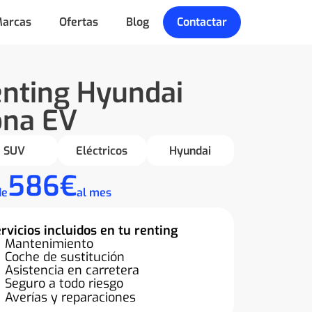
arcas
Ofertas
Blog
Contactar
nting Hyundai
ona EV
SUV
Eléctricos
Hyundai
586€
de
al mes
rvicios incluidos en tu renting
Mantenimiento
Coche de sustitución
Asistencia en carretera
Seguro a todo riesgo
Averías y reparaciones