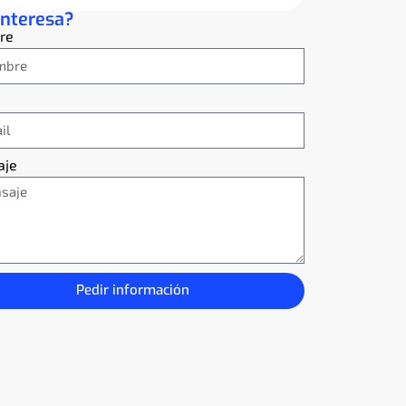
interesa?
re
aje
Pedir información