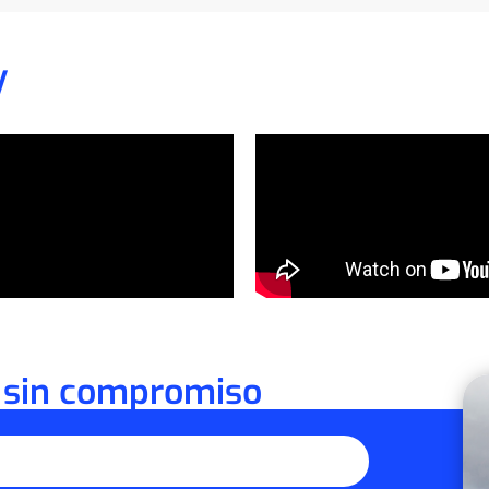
V
 sin compromiso