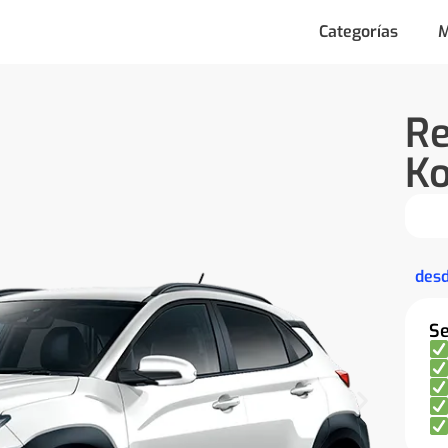
Categorías
M
Re
K
des
Se