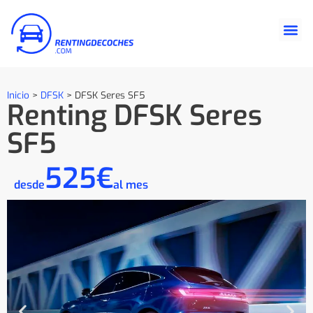
Inicio
>
DFSK
>
DFSK Seres SF5
Renting DFSK Seres
SF5
525€
desde
al mes