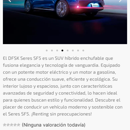
El DFSK Seres SF5 es un SUV híbrido enchufable que
fusiona elegancia y tecnología de vanguardia. Equipado
con un potente motor eléctrico y un motor a gasolina,
ofrece una conducción suave, eficiente y ecológica. Su
interior lujoso y espacioso, junto con características
avanzadas de seguridad y conectividad, lo hacen ideal
para quienes buscan estilo y funcionalidad. Descubre el
placer de conducir un vehículo moderno y sostenible con
el Seres SF5. ¡Renting sin preocupaciones!
(Ninguna valoración todavía)