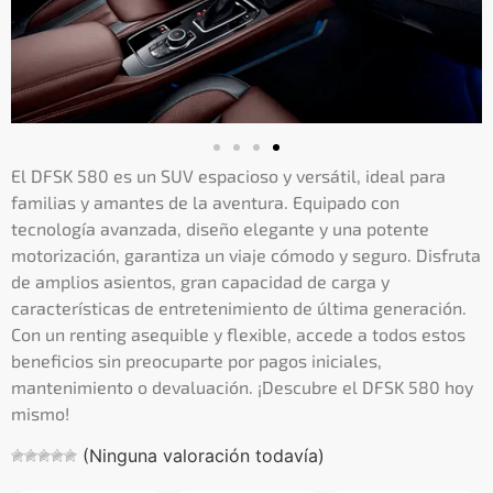
El DFSK 580 es un SUV espacioso y versátil, ideal para
familias y amantes de la aventura. Equipado con
tecnología avanzada, diseño elegante y una potente
motorización, garantiza un viaje cómodo y seguro. Disfruta
de amplios asientos, gran capacidad de carga y
características de entretenimiento de última generación.
Con un renting asequible y flexible, accede a todos estos
beneficios sin preocuparte por pagos iniciales,
mantenimiento o devaluación. ¡Descubre el DFSK 580 hoy
mismo!
(Ninguna valoración todavía)