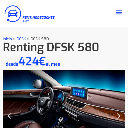
Inicio
>
DFSK
>
DFSK 580
Renting DFSK 580
424€
desde
al mes