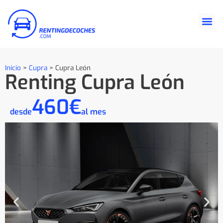
Inicio
>
Cupra
>
Cupra León
Renting Cupra León
460€
desde
al mes