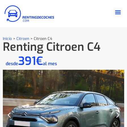
Inicio
>
Citroen
>
Citroen C4
Renting Citroen C4
391€
desde
al mes