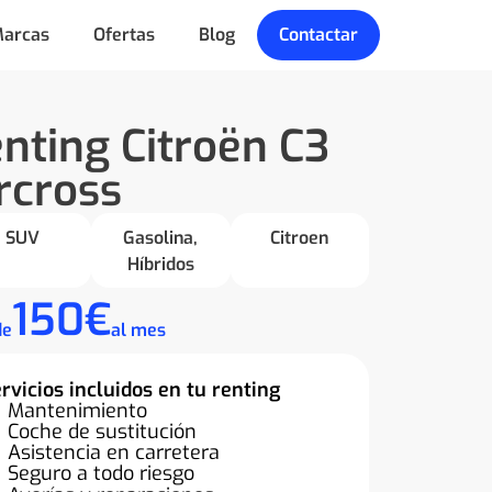
arcas
Ofertas
Blog
Contactar
nting Citroën C3
rcross
SUV
Gasolina
,
Citroen
Híbridos
150€
de
al mes
rvicios incluidos en tu renting
Mantenimiento
Coche de sustitución
Asistencia en carretera
Seguro a todo riesgo