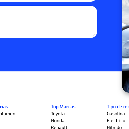
rías
Top Marcas
Tipo de m
olumen
Toyota
Gasolina
Honda
Eléctrico
a
Renault
Híbrido