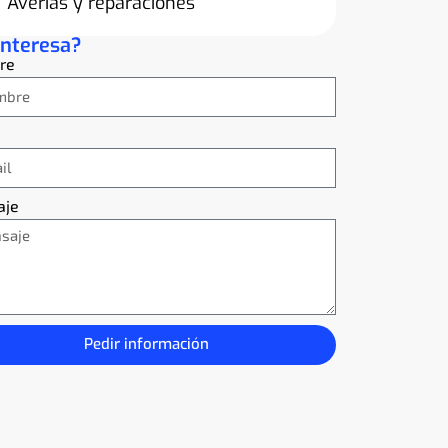
Averías y reparaciones
interesa?
re
aje
Pedir información