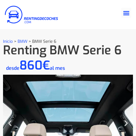
Inicio
>
BMW
>
BMW Serie 6
Renting BMW Serie 6
860€
desde
al mes