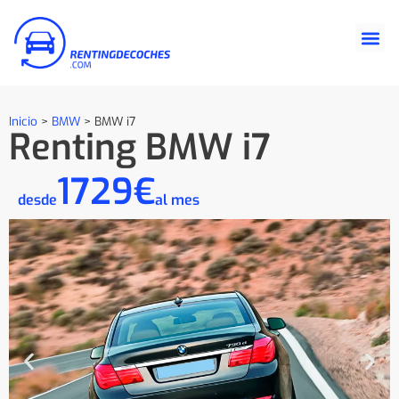
Inicio
>
BMW
>
BMW i7
Renting BMW i7
1729€
desde
al mes