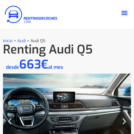
Inicio
>
Audi
>
Audi Q5
Renting Audi Q5
663€
desde
al mes