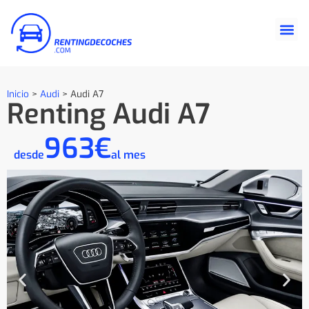
Inicio
>
Audi
>
Audi A7
Renting Audi A7
963€
desde
al mes