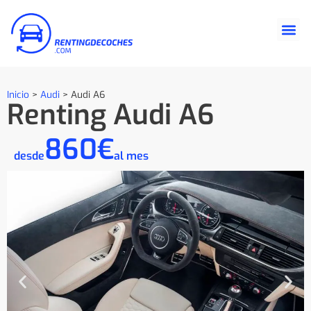
Inicio
>
Audi
>
Audi A6
Renting Audi A6
860€
desde
al mes