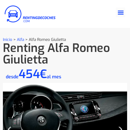
Inicio
>
Alfa
>
Alfa Romeo Giulietta
Renting Alfa Romeo
Giulietta
454€
desde
al mes