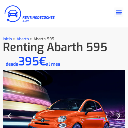
Inicio
>
Abarth
>
Abarth 595
Renting Abarth 595
395€
desde
al mes